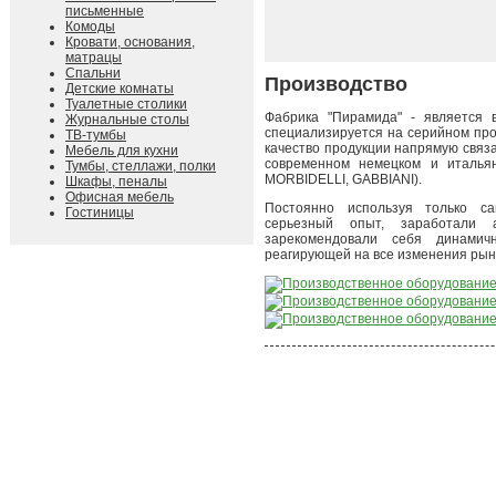
письменные
Комоды
Кровати, основания,
матрацы
Спальни
Производство
Детские комнаты
Туалетные столики
Фабрика "Пирамида" - является 
Журнальные столы
специализируется на серийном про
ТВ-тумбы
качество продукции напрямую связа
Мебель для кухни
современном немецком и италья
Тумбы, стеллажи, полки
MORBIDELLI, GABBIANI).
Шкафы, пеналы
Офисная мебель
Постоянно используя только с
Гостиницы
серьезный опыт, заработали 
зарекомендовали себя динамич
реагирующей на все изменения рын