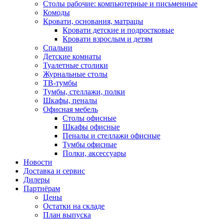
Столы рабочие: компьютерные и письменные
Комоды
Кровати, основания, матрацы
Кровати детские и подростковые
Кровати взрослым и детям
Спальни
Детские комнаты
Туалетные столики
Журнальные столы
ТВ-тумбы
Тумбы, стеллажи, полки
Шкафы, пеналы
Офисная мебель
Столы офисные
Шкафы офисные
Пеналы и стеллажи офисные
Тумбы офисные
Полки, аксессуары
Новости
Доставка и сервис
Дилеры
Партнёрам
Цены
Остатки на складе
План выпуска