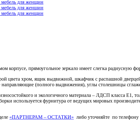
ом корпусе, прямоугольное зеркало имеет слегка радиусную фо
ой цвета хром, ящик выдвижной, шкафчик с распашной дверцей 
ие направляющие (полного выдвижения), углы столешницы сглаж
зносостойкого и экологичного материала – ЛДСП класса Е1, т
 сборки используется фурнитура от ведущих мировых производи
зделе
«ПАРТНЕРАМ – ОСТАТКИ»
либо уточняйте по телефону 