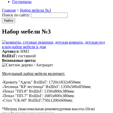
Гостиницы
Главная
>
Набор мебели №3
Поиск по сайту:
Набор мебели №3
Артикул:
НМ3
ВхШхГ:
составной
Возможные цвета:
Модульный набор мебели включает:
-Кровать "Адель" ВхШхГ: 1720х1832х850мм;
-Лесница "КР лестница" ВхШхГ: 1350х500х850мм;
-Пенал "ПП-8" ВхШхГ: 1350х800х380мм;
-Пенал "ПП-7" ВхШхГ: 1685х800х380мм;
-Стол "СК-60" ВхШхГ:750х1200х600мм;
*Матрац (максимальная рекомендуемая высота-10см)